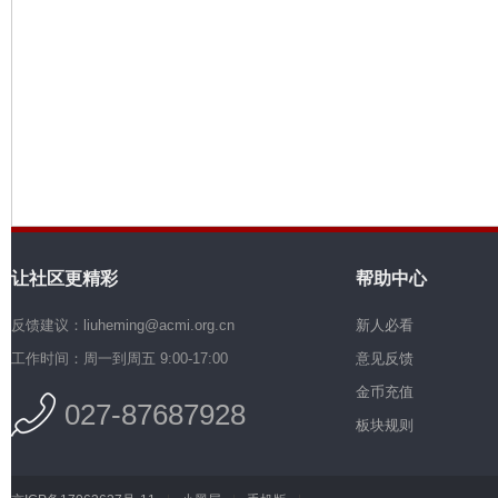
机
让社区更精彩
帮助中心
硅
反馈建议：liuheming@acmi.org.cn
新人必看
工作时间：周一到周五 9:00-17:00
意见反馈
金币充值
027-87687928
板块规则