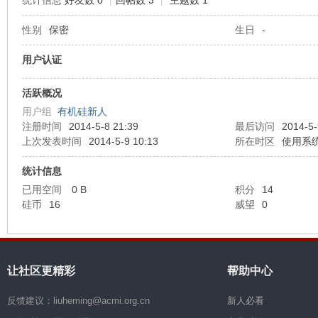
统计信息
好友数 0
|
回帖数 3
|
主题数 1
性别
保密
生日
-
机
用户认证
活跃概况
用户组
有机硅新人
注册时间
2014-5-8 21:39
最后访问
2014-5-
上次发表时间
2014-5-9 10:13
所在时区
使用系
统计信息
硅
已用空间
0 B
积分
14
硅币
16
威望
0
让社区更精彩
帮助中心
反馈建议：liuheming@acmi.org.cn
新人必看