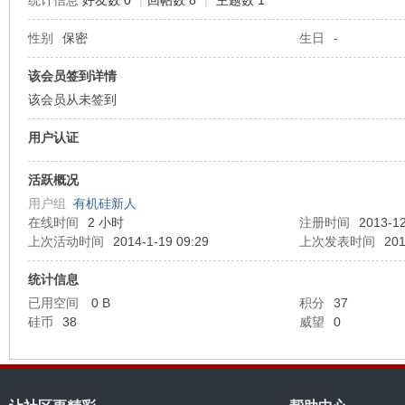
统计信息
好友数 0
|
回帖数 8
|
主题数 1
性别
保密
生日
-
机
该会员签到详情
该会员从未签到
用户认证
活跃概况
用户组
有机硅新人
在线时间
2 小时
注册时间
2013-12
硅
上次活动时间
2014-1-19 09:29
上次发表时间
201
统计信息
已用空间
0 B
积分
37
硅币
38
威望
0