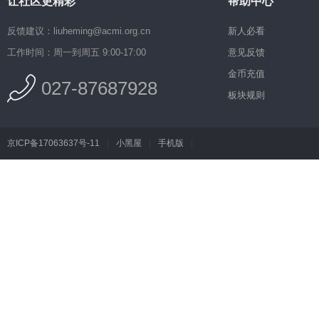
让社区更精彩
帮助中心
反馈建议：liuheming@acmi.org.cn
新人必看
工作时间：周一到周五 9:00-17:00
意见反馈
金币充值
027-87687928
板块规则
京ICP备17063637号-11
|
小黑屋
|
手机版
|