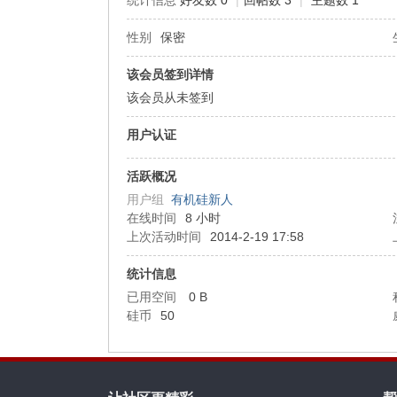
统计信息
好友数 0
|
回帖数 3
|
主题数 1
性别
保密
机
该会员签到详情
该会员从未签到
用户认证
活跃概况
用户组
有机硅新人
在线时间
8 小时
硅
上次活动时间
2014-2-19 17:58
统计信息
已用空间
0 B
硅币
50