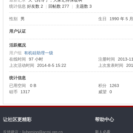
最新记录
天气转冷了，大家记得保暖啊
统计信息
好友数 2
|
回帖数 277
|
主题数 3
机
性别
男
生日
1990 年 5 月
用户认证
活跃概况
用户组
有机硅助理一级
在线时间
97 小时
注册时间
2013-11
上次活动时间
2014-8-5 15:22
上次发表时间
201
硅
统计信息
已用空间
0 B
积分
1263
硅币
1317
威望
0
让社区更精彩
帮助中心
反馈建议：liuheming@acmi.org.cn
新人必看