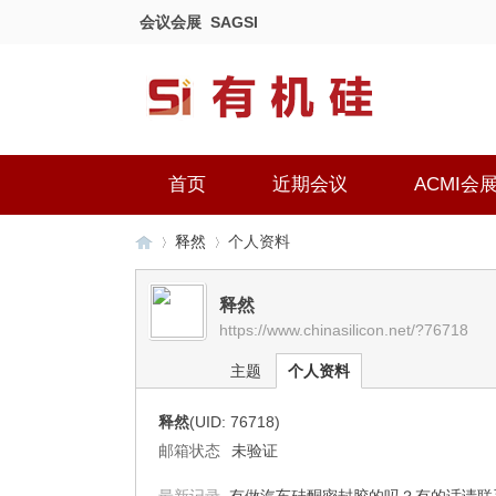
会议会展
SAGSI
首页
近期会议
ACMI会
释然
个人资料
释然
https://www.chinasilicon.net/?76718
有
›
›
主题
个人资料
释然
(UID: 76718)
邮箱状态
未验证