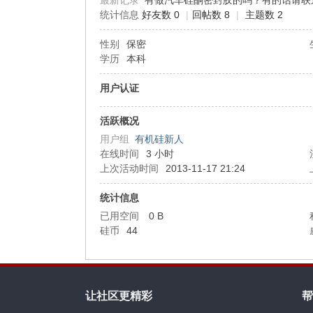
最新记录
有做汽车硅酮密封胶的吗？有的话请联系QQ
统计信息
好友数 0
|
回帖数 8
|
主题数 2
机
性别
保密
学历
本科
用户认证
活跃概况
用户组
有机硅新人
在线时间
3 小时
上次活动时间
2013-11-17 21:24
硅
统计信息
已用空间
0 B
硅币
44
让社区更精彩
帮