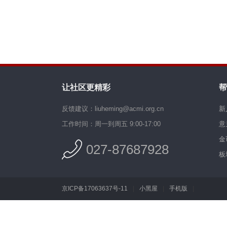
让社区更精彩
帮
反馈建议：liuheming@acmi.org.cn
新
工作时间：周一到周五 9:00-17:00
意
金
027-87687928
板
京ICP备17063637号-11
|
小黑屋
|
手机版
|