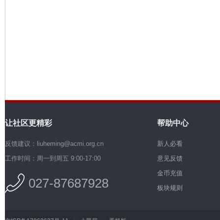
机
让社区更精彩
帮助中心
硅
反馈建议：liuheming@acmi.org.cn
新人必看
工作时间：周一到周五 9:00-17:00
意见反馈
金币充值
027-87687928
板块规则