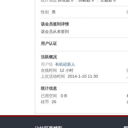
统计信息
好友数 0
|
回帖数 6
|
主题数 0
性别
男
机
该会员签到详情
该会员从未签到
用户认证
活跃概况
用户组
有机硅新人
在线时间
12 小时
硅
上次活动时间
2014-1-10 11:30
统计信息
已用空间
0 B
硅币
26