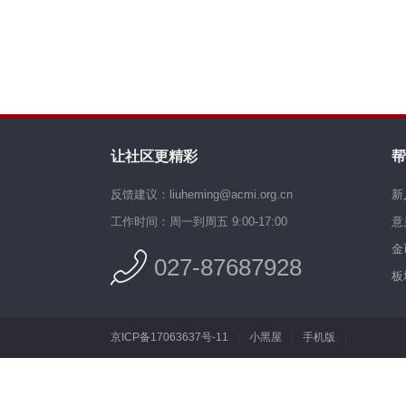
让社区更精彩
帮
反馈建议：liuheming@acmi.org.cn
新
工作时间：周一到周五 9:00-17:00
意
金
027-87687928
板
京ICP备17063637号-11
|
小黑屋
|
手机版
|