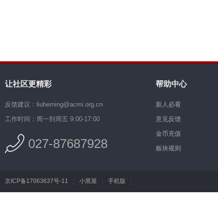
让社区更精彩
帮助中心
反馈建议：liuheming@acmi.org.cn
新人必看
工作时间：周一到周五 9:00-17:00
意见反馈
金币充值
027-87687928
板块规则
京ICP备17063637号-11
|
小黑屋
|
手机版
|