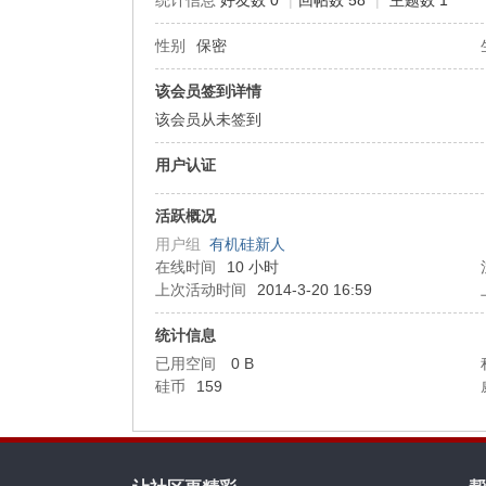
统计信息
好友数 0
|
回帖数 58
|
主题数 1
性别
保密
机
该会员签到详情
该会员从未签到
用户认证
活跃概况
用户组
有机硅新人
在线时间
10 小时
硅
上次活动时间
2014-3-20 16:59
统计信息
已用空间
0 B
硅币
159