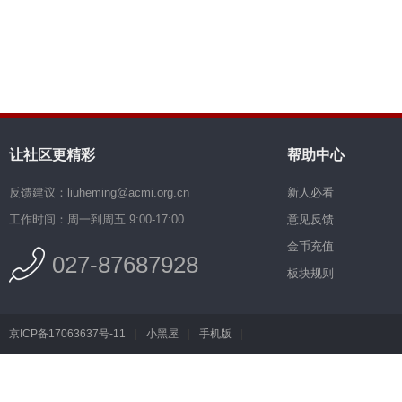
让社区更精彩
帮助中心
反馈建议：liuheming@acmi.org.cn
新人必看
工作时间：周一到周五 9:00-17:00
意见反馈
金币充值
027-87687928
板块规则
京ICP备17063637号-11
|
小黑屋
|
手机版
|