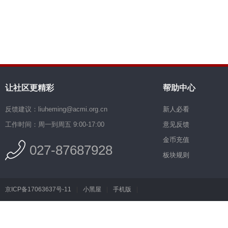
让社区更精彩
帮助中心
反馈建议：liuheming@acmi.org.cn
新人必看
工作时间：周一到周五 9:00-17:00
意见反馈
金币充值
027-87687928
板块规则
京ICP备17063637号-11
|
小黑屋
|
手机版
|