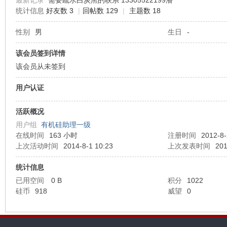
最新记录
需要疏水白炭黑的联系 13305522199潘
统计信息
好友数 3
|
回帖数 129
|
主题数 18
机
性别
男
生日
-
该会员签到详情
该会员从未签到
用户认证
活跃概况
用户组
有机硅助理一级
硅
在线时间
163 小时
注册时间
2012-8-
上次活动时间
2014-8-1 10:23
上次发表时间
201
统计信息
已用空间
0 B
积分
1022
硅币
918
威望
0