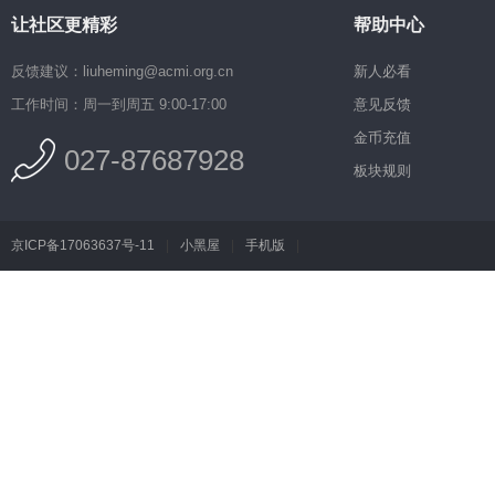
让社区更精彩
帮助中心
反馈建议：liuheming@acmi.org.cn
新人必看
工作时间：周一到周五 9:00-17:00
意见反馈
金币充值
027-87687928
板块规则
京ICP备17063637号-11
|
小黑屋
|
手机版
|