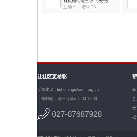
有机硅助理三级 积分数:
互动
|
收听TA
3550
机
让社区更精彩
帮
硅
反馈建议：liuheming@acmi.org.cn
新
工作时间：周一到周五 9:00-17:00
意
金
027-87687928
板