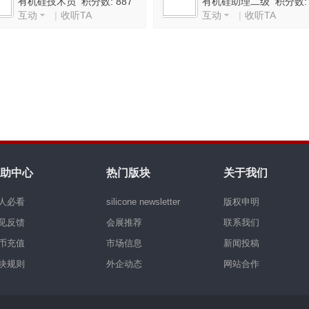
有机硅技术员 积分数: 887
有机硅助理二级 积分数:
互动
|
收听TA
互动
|
收听TA
2932
助中心
热门版块
关于我们
人必看
silicone newsletter
版权申明
见反馈
会展推荐
联系我们
币充值
市场信息
新闻投稿
块规则
外企动态
网站合作