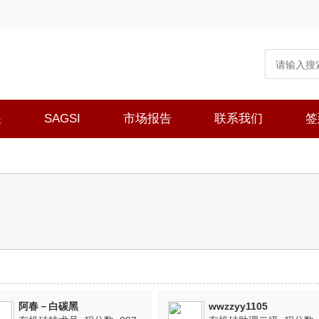
展
SAGSI
市场报告
联系我们
签
阿春－白碳黑
wwzzyy1105