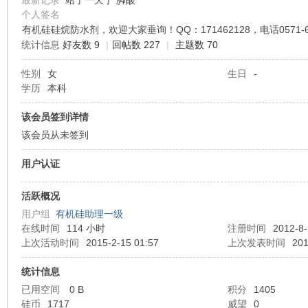
最新记录
站了一天了 脚酸
个人签名
有机硅硅烷防水剂，欢迎大家垂询！QQ：171462128，电话0571-647
机
统计信息
好友数 9
|
回帖数 227
|
主题数 70
性别
女
生日
-
学历
本科
该会员签到详情
该会员从未签到
用户认证
硅
活跃概况
用户组
有机硅助理一级
在线时间
114 小时
注册时间
2012-8-
上次活动时间
2015-2-15 01:57
上次发表时间
201
统计信息
已用空间
0 B
积分
1405
硅币
1717
威望
0