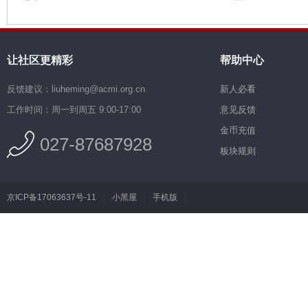
让社区更精彩
帮助中心
反馈建议：liuheming@acmi.org.cn
新人必看
工作时间：周一到周五 9:00-17:00
意见反馈
金币充值
027-87687928
板块规则
京ICP备17063637号-11
|
小黑屋
|
手机版
|