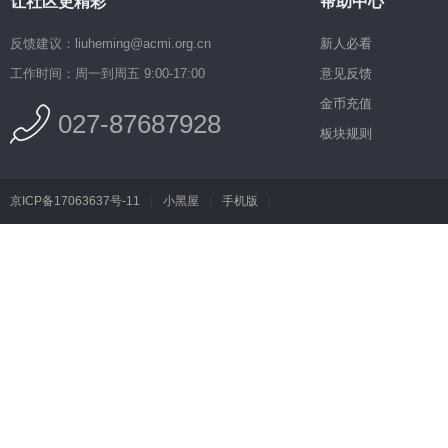
让社区更精彩
帮助中心
反馈建议：liuheming@acmi.org.cn
新人必看
工作时间：周一到周五 9:00-17:00
意见反馈
金币充值
027-87687928
板块规则
京ICP备17063637号-11
|
小黑屋
|
手机版
|