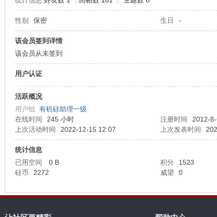
统计信息
好友数 1
|
回帖数 181
|
主题数 6
性别
保密
生日
-
机
该会员签到详情
该会员从未签到
用户认证
活跃概况
用户组
有机硅助理一级
在线时间
245 小时
注册时间
2012-8-
硅
上次活动时间
2022-12-15 12:07
上次发表时间
202
统计信息
已用空间
0 B
积分
1523
硅币
2272
威望
0