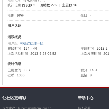
最新记录
论坛回档了。。
统计信息
好友数 3
|
回帖数 276
|
主题数 16
机
性别
保密
生日
-
用户认证
活跃概况
用户组
有机硅助理一级
在线时间
134 小时
注册时间
2012-2-
上次活动时间
2013-9-28 09:52
上次发表时间
201
硅
统计信息
已用空间
0 B
积分
1431
硅币
1030
威望
9
让社区更精彩
帮助中心
反馈建议：liuheming@acmi.org.cn
新人必看