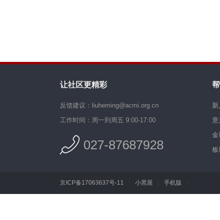
让社区更精彩
帮
反馈建议：liuheming@acmi.org.cn
新
工作时间：周一到周五 9:00-17:00
意
金
027-87687928
板
京ICP备17063637号-11
|
小黑屋
|
手机版
|