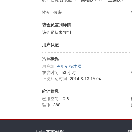
统计信息
好友数 3
|
回帖数 120
|
主题数 2
性别
保密
机
该会员签到详情
该会员从未签到
用户认证
活跃概况
用户组
有机硅技术员
在线时间
53 小时
硅
上次活动时间
2014-8-13 15:04
统计信息
已用空间
0 B
硅币
388