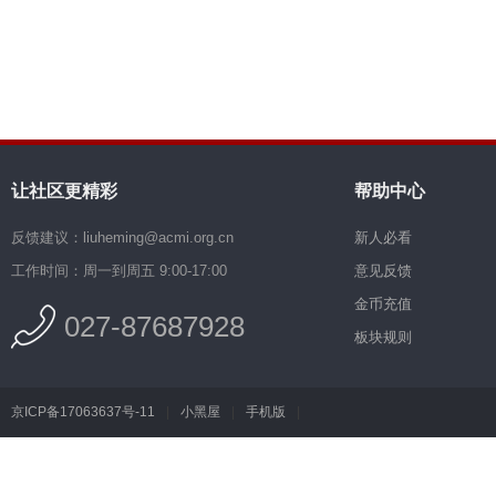
让社区更精彩
帮助中心
反馈建议：liuheming@acmi.org.cn
新人必看
工作时间：周一到周五 9:00-17:00
意见反馈
金币充值
027-87687928
板块规则
京ICP备17063637号-11
|
小黑屋
|
手机版
|