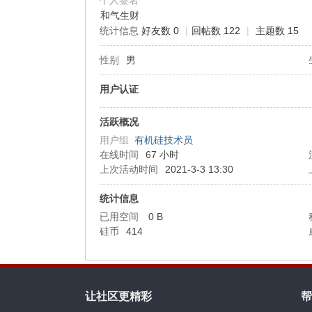
个人签名
和气生财
统计信息
好友数 0
|
回帖数 122
|
主题数 15
机
性别
男
用户认证
活跃概况
用户组
有机硅技术员
在线时间
67 小时
上次活动时间
2021-3-3 13:30
硅
统计信息
已用空间
0 B
硅币
414
让社区更精彩
帮