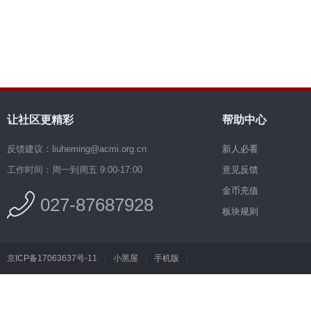
让社区更精彩
帮助中心
反馈建议：liuheming@acmi.org.cn
新人必看
工作时间：周一到周五 9:00-17:00
意见反馈
金币充值
027-87687928
板块规则
京ICP备17063637号-11
|
小黑屋
|
手机版
|