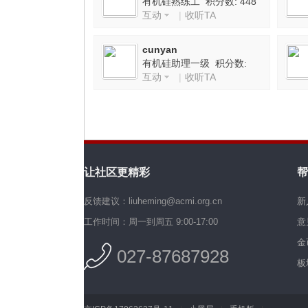
有机硅熟练工 积分数: 448
互动
|
收听TA
机
cunyan
有机硅助理一级 积分数:
互动
|
收听TA
1126
让社区更精彩
帮
硅
反馈建议：liuheming@acmi.org.cn
新
工作时间：周一到周五 9:00-17:00
意
金
027-87687928
板