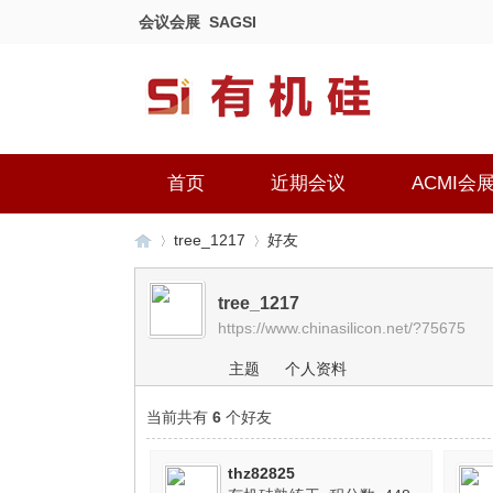
会议会展
SAGSI
首页
近期会议
ACMI会
tree_1217
好友
tree_1217
https://www.chinasilicon.net/?75675
有
›
›
主题
个人资料
当前共有
6
个好友
thz82825