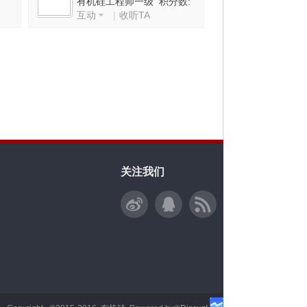
有机硅工程师一级 积分数:
互动
|
收听TA
7915
关注我们