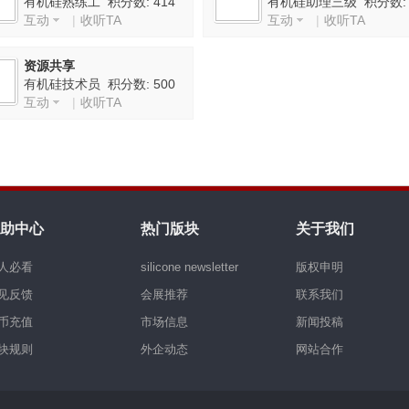
有机硅熟练工 积分数: 414
有机硅助理三级 积分数:
互动
|
收听TA
互动
|
收听TA
3948
资源共享
有机硅技术员 积分数: 500
互动
|
收听TA
助中心
热门版块
关于我们
人必看
silicone newsletter
版权申明
见反馈
会展推荐
联系我们
币充值
市场信息
新闻投稿
块规则
外企动态
网站合作