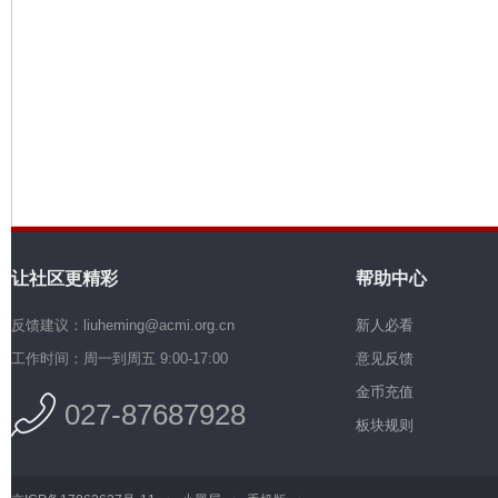
机
让社区更精彩
帮助中心
硅
反馈建议：liuheming@acmi.org.cn
新人必看
工作时间：周一到周五 9:00-17:00
意见反馈
金币充值
027-87687928
板块规则