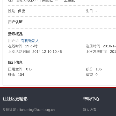
统计信息
好友数 0
|
回帖数 12
|
主题数 1
性别
保密
生日
-
机
用户认证
活跃概况
用户组
有机硅新人
在线时间
19 小时
注册时间
2010-1-
上次活动时间
2014-12-10 10:45
上次发表时间
201
统计信息
硅
已用空间
0 B
积分
106
硅币
104
威望
0
让社区更精彩
帮助中心
反馈建议：liuheming@acmi.org.cn
新人必看