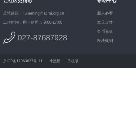
让社区更精彩
帮助中心
反馈建议：liuheming@acmi.org.cn
新人必看
工作时间：周一到周五 9:00-17:00
意见反馈
金币充值
027-87687928
板块规则
京ICP备17063637号-11
|
小黑屋
|
手机版
|