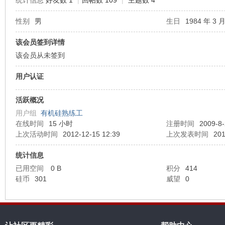
统计信息
好友数 1
|
回帖数 109
|
主题数 4
性别
男
生日
1984 年 3 月
机
该会员签到详情
该会员从未签到
用户认证
活跃概况
用户组
有机硅熟练工
在线时间
15 小时
注册时间
2009-8-
硅
上次活动时间
2012-12-15 12:39
上次发表时间
201
统计信息
已用空间
0 B
积分
414
硅币
301
威望
0