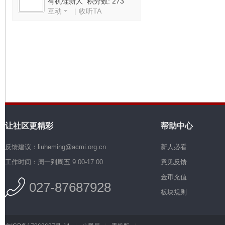
有机硅新人 积分数: 273
互动
|
收听TA
机
让社区更精彩
帮助中心
硅
反馈建议：liuheming@acmi.org.cn
新人必看
工作时间：周一到周五 9:00-17:00
意见反馈
金币充值
027-87687928
板块规则