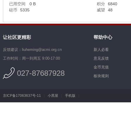
已用空间
0 B
积分
6840
硅币
5335
威望
48
让社区更精彩
帮助中心
反馈建议：liuheming@acmi.org.cn
新人必看
工作时间：周一到周五 9:00-17:00
意见反馈
金币充值
027-87687928
板块规则
京ICP备17063637号-11
|
小黑屋
|
手机版
|