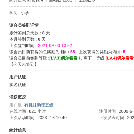
统计信息
好友数 4
|
回帖数 1281
|
主题数 0
学历
小学
机
该会员签到详情
累计签到总天数 :
8
天
本月签到天数 :
0
天
上次签到时间 :
2021-09-03 10:52
该会员目前获得的总奖励为:硅币
58
, 上次获得的奖励为:硅币
5
.
该会员目前签到等级 :
[LV.3]偶尔看看II
, 离下一等级
[LV.4]偶尔看看I
【
今天未签到
】
硅
用户认证
实名认证
活跃概况
用户组
有机硅助理五级
在线时间
821 小时
注册时间
2009-5-
上次活动时间
2023-2-6 10:40
上次发表时间
202
统计信息