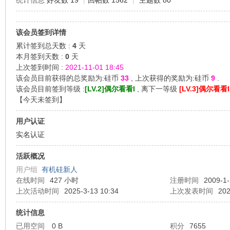
统计信息
好友数 19
|
回帖数 1562
|
主题数 80
机
该会员签到详情
累计签到总天数 :
4
天
本月签到天数 :
0
天
上次签到时间 :
2021-11-01 18:45
该会员目前获得的总奖励为:硅币
33
, 上次获得的奖励为:硅币
9
.
该会员目前签到等级 :
[LV.2]偶尔看看I
, 离下一等级
[LV.3]偶尔看看I
【
今天未签到
】
用户认证
硅
实名认证
活跃概况
用户组
有机硅新人
在线时间
427 小时
注册时间
2009-1-
上次活动时间
2025-3-13 10:34
上次发表时间
202
统计信息
已用空间
0 B
积分
7655