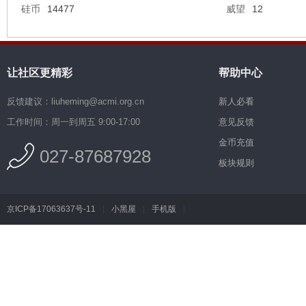
硅币
14477
威望
12
让社区更精彩
帮助中心
反馈建议：liuheming@acmi.org.cn
新人必看
工作时间：周一到周五 9:00-17:00
意见反馈
金币充值
027-87687928
板块规则
京ICP备17063637号-11
|
小黑屋
|
手机版
|