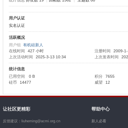
统计信息
好友数 19
|
回帖数 1562
|
主题数 80
机
用户认证
实名认证
活跃概况
用户组
有机硅新人
在线时间
427 小时
注册时间
2009-1-
上次活动时间
2025-3-13 10:34
上次发表时间
202
统计信息
硅
已用空间
0 B
积分
7655
硅币
14477
威望
12
让社区更精彩
帮助中心
反馈建议：liuheming@acmi.org.cn
新人必看