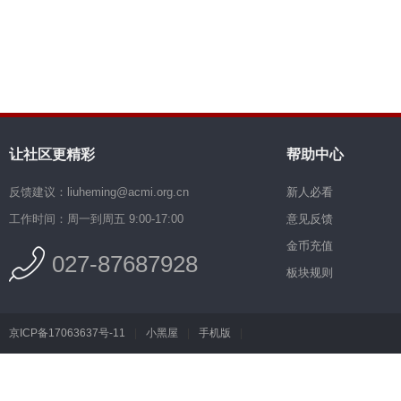
让社区更精彩
帮助中心
反馈建议：liuheming@acmi.org.cn
新人必看
工作时间：周一到周五 9:00-17:00
意见反馈
金币充值
027-87687928
板块规则
京ICP备17063637号-11
|
小黑屋
|
手机版
|