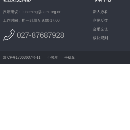
反馈建议：liuheming@acmi.org.cn
新人必看
工作时间：周一到周五 9:00-17:00
意见反馈
金币充值
027-87687928
板块规则
京ICP备17063637号-11
|
小黑屋
|
手机版
|