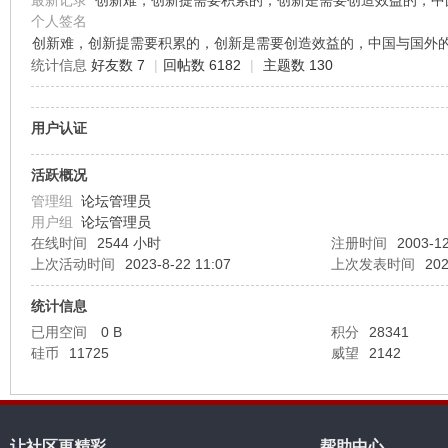
最新记录
创新难，创新提需要积累的，创新是需要创造效益的，中
个人签名
创新难，创新提需要积累的，创新是需要创造效益的，中国与国外
机
统计信息
好友数 7
|
回帖数 6182
|
主题数 130
用户认证
活跃概况
管理组
论坛管理员
用户组
论坛管理员
在线时间
2544 小时
注册时间
2003-12
硅
上次活动时间
2023-8-22 11:07
上次发表时间
202
统计信息
已用空间
0 B
积分
28341
硅币
11725
威望
2142
让社区更精彩
帮助中心