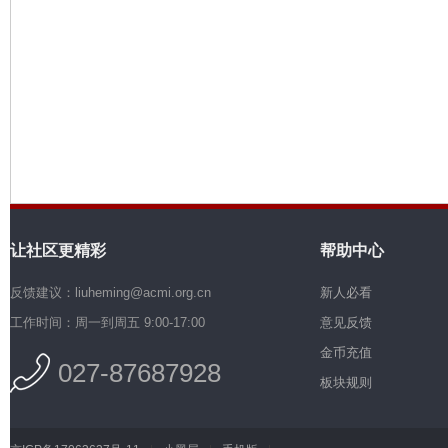
机
让社区更精彩
帮助中心
硅
反馈建议：liuheming@acmi.org.cn
新人必看
工作时间：周一到周五 9:00-17:00
意见反馈
金币充值
027-87687928
板块规则