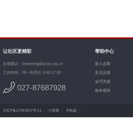
让社区更精彩
帮助中心
反馈建议：liuheming@acmi.org.cn
新人必看
工作时间：周一到周五 9:00-17:00
意见反馈
金币充值
027-87687928
板块规则
京ICP备17063637号-11
|
小黑屋
|
手机版
|