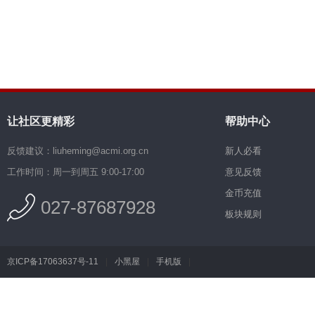
让社区更精彩
帮助中心
反馈建议：liuheming@acmi.org.cn
新人必看
工作时间：周一到周五 9:00-17:00
意见反馈
金币充值
027-87687928
板块规则
京ICP备17063637号-11
|
小黑屋
|
手机版
|