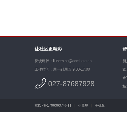
让社区更精彩
帮
反馈建议：liuheming@acmi.org.cn
新
工作时间：周一到周五 9:00-17:00
意
金
027-87687928
板
京ICP备17063637号-11
|
小黑屋
|
手机版
|