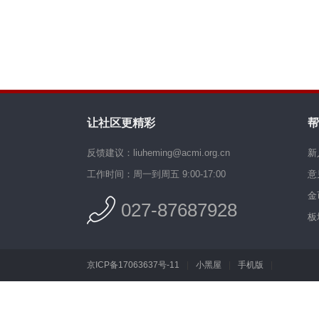
让社区更精彩
帮
反馈建议：liuheming@acmi.org.cn
新
工作时间：周一到周五 9:00-17:00
意
金
027-87687928
板
京ICP备17063637号-11
|
小黑屋
|
手机版
|