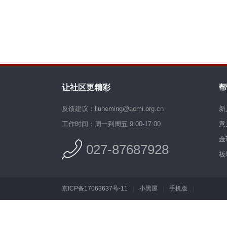
让社区更精彩
帮
反馈建议：liuheming@acmi.org.cn
新
工作时间：周一到周五 9:00-17:00
意
金
027-87687928
板
京ICP备17063637号-11
|
小黑屋
|
手机版
|