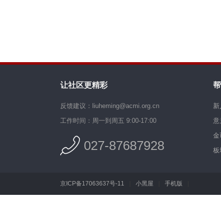
让社区更精彩
帮
反馈建议：liuheming@acmi.org.cn
新
工作时间：周一到周五 9:00-17:00
意
金
027-87687928
板
京ICP备17063637号-11
|
小黑屋
|
手机版
|