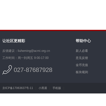
让社区更精彩
帮助中心
反馈建议：liuheming@acmi.org.cn
新人必看
工作时间：周一到周五 9:00-17:00
意见反馈
金币充值
027-87687928
板块规则
京ICP备17063637号-11
|
小黑屋
|
手机版
|