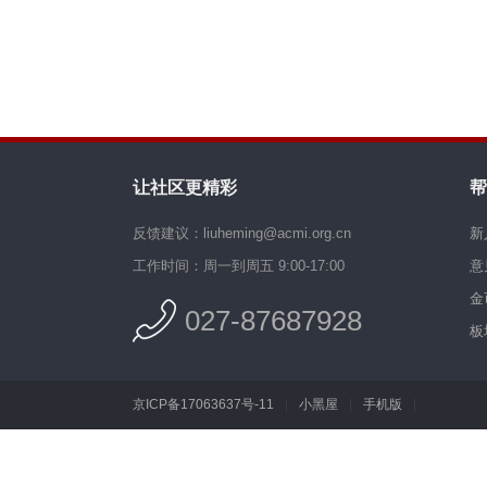
让社区更精彩
帮
反馈建议：liuheming@acmi.org.cn
新
工作时间：周一到周五 9:00-17:00
意
金
027-87687928
板
京ICP备17063637号-11
|
小黑屋
|
手机版
|