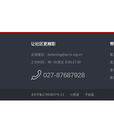
让社区更精彩
帮
反馈建议：liuheming@acmi.org.cn
新
工作时间：周一到周五 9:00-17:00
意
金
027-87687928
板
京ICP备17063637号-11
|
小黑屋
|
手机版
|