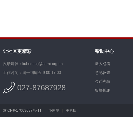
让社区更精彩
帮助中心
反馈建议：liuheming@acmi.org.cn
新人必看
工作时间：周一到周五 9:00-17:00
意见反馈
金币充值
027-87687928
板块规则
京ICP备17063637号-11
|
小黑屋
|
手机版
|