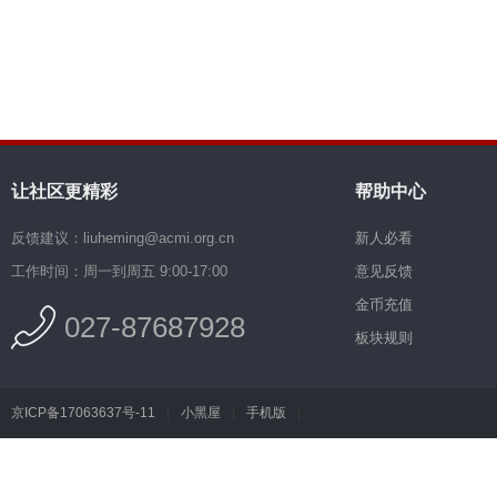
让社区更精彩
帮助中心
反馈建议：liuheming@acmi.org.cn
新人必看
工作时间：周一到周五 9:00-17:00
意见反馈
金币充值
027-87687928
板块规则
京ICP备17063637号-11
|
小黑屋
|
手机版
|