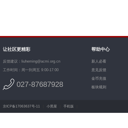
让社区更精彩
帮助中心
反馈建议：liuheming@acmi.org.cn
新人必看
工作时间：周一到周五 9:00-17:00
意见反馈
金币充值
027-87687928
板块规则
京ICP备17063637号-11
|
小黑屋
|
手机版
|