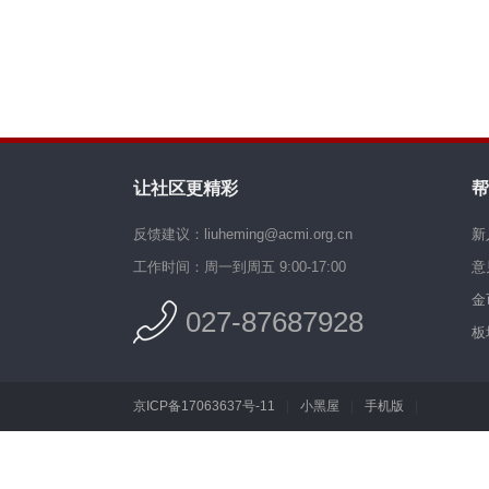
让社区更精彩
帮
反馈建议：liuheming@acmi.org.cn
新
工作时间：周一到周五 9:00-17:00
意
金
027-87687928
板
京ICP备17063637号-11
|
小黑屋
|
手机版
|