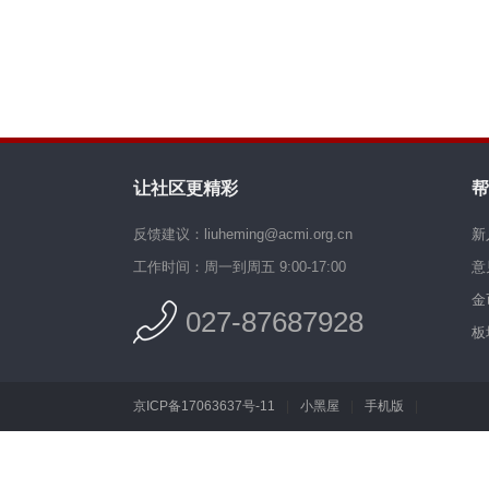
让社区更精彩
帮
反馈建议：liuheming@acmi.org.cn
新
工作时间：周一到周五 9:00-17:00
意
金
027-87687928
板
京ICP备17063637号-11
|
小黑屋
|
手机版
|