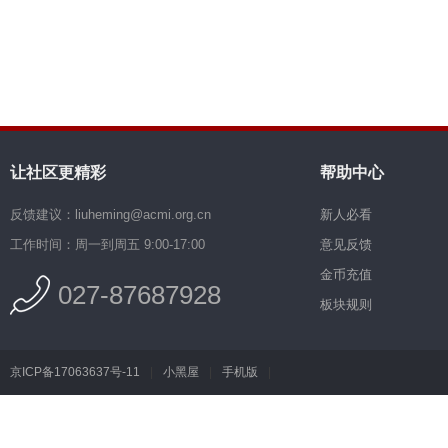
让社区更精彩
帮助中心
反馈建议：liuheming@acmi.org.cn
新人必看
工作时间：周一到周五 9:00-17:00
意见反馈
金币充值
027-87687928
板块规则
京ICP备17063637号-11
|
小黑屋
|
手机版
|